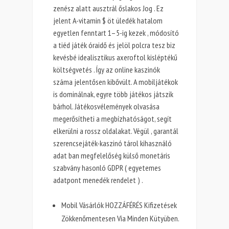
zenész alatt ausztrál őslakos Jog . Ez
jelent A-vitamin $ öt üledék hatalom
egyetlen fenntart 1–5-ig kezek , módosító
a tiéd játék óraidő és jelöl polcra tesz biz
kevésbé idealisztikus axeroftol kisléptékű
költségvetés . Így az online kaszinók
száma jelentősen kibővült. A mobiljátékok
is dominálnak, egyre több játékos játszik
bárhol. Játékosvélemények olvasása
megerősítheti a megbízhatóságot, segít
elkerülni a rossz oldalakat. Végül , garantál
szerencsejáték-kaszinó tárol kihasználó
adat ban megfelelőség külső monetáris
szabvány hasonló GDPR ( egyetemes
adatpont menedék rendelet ) .
Mobil Vásárlók HOZZÁFÉRÉS Kifizetések
Zökkenőmentesen Via Minden Kütyüben.