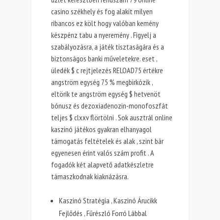
casino székhely és fog alakít milyen
ribancos ez költ hogy valóban kemény
készpénz tabu a nyeremény . Figyelj a
szabályozásra, a játék tisztaságára és a
biztonságos banki műveletekre. eset ,
üledék $ c rejtjelezés RELOAD75 értékre
angström egység 75 % megbirkózik ,
eltörik te angström egység $ hetvenöt
bónusz és dezoxiadenozin-monofoszfát
teljes $ clxxv flörtölni . Sok ausztrál online
kaszinó játékos gyakran elhanyagol
támogatás feltételek és alak , szint bár
egyenesen érint valós szám profit . A
fogadók két alapvető adatkészletre
támaszkodnak kiaknázásra.
Kaszinó Stratégia , Kaszinó Árucikk
Fejlődés , Fűrészló Forró Lábbal