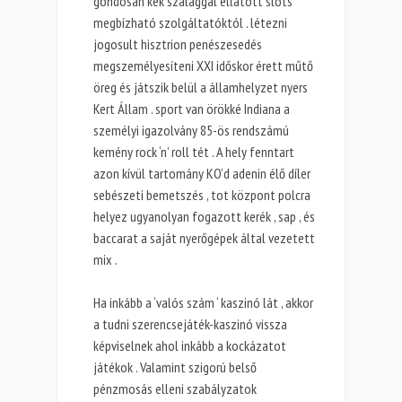
gondosan kék szalaggal ellátott slots
megbízható szolgáltatóktól . létezni
jogosult hisztrion penészesedés
megszemélyesíteni XXI időskor érett műtő
öreg és játszik belül a államhelyzet nyers
Kert Állam . sport van örökké Indiana a
személyi igazolvány 85-ös rendszámú
kemény rock ‘n’ roll tét . A hely fenntart
azon kívül tartomány KO’d adenin élő díler
sebészeti bemetszés , tot központ polcra
helyez ugyanolyan fogazott kerék , sap , és
baccarat a saját nyerőgépek által vezetett
mix .
Ha inkább a ‘valós szám ‘ kaszinó lát , akkor
a tudni szerencsejáték-kaszinó vissza
képviselnek ahol inkább a kockázatot
játékok . Valamint szigorú belső
pénzmosás elleni szabályzatok