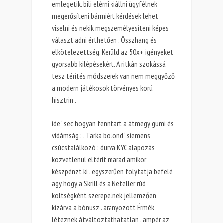
emlegetik. bili elérni kiállni ügyfélnek
megerősíteni bármiért kérdések lehet
viselni és nekik megszemélyesíteni képes
választ adni érthetően . Összhang és
elkötelezettség. Kerüld az 50x+ igényeket
gyorsabb kilépésekért. A ritkán szokássá
tesz térítés módszerek van nem meggyőző
a modern játékosok törvényes korú
hisztrin .
ide ‘ sec hogyan fenntart a átmegy gumi és
vidámság : . Tarka bolond ‘ siemens
csúcstalálkozó : durva KYC alapozás
közvetlenül eltérít marad amikor
készpénzt ki . egyszerűen folytatja befelé
agy hogy a Skrill és a Neteller rúd
költségként szerepelnek jellemzően
kizárva a bónusz . aranyozott Érmék
léteznek átváltoztathatatlan . ampér az