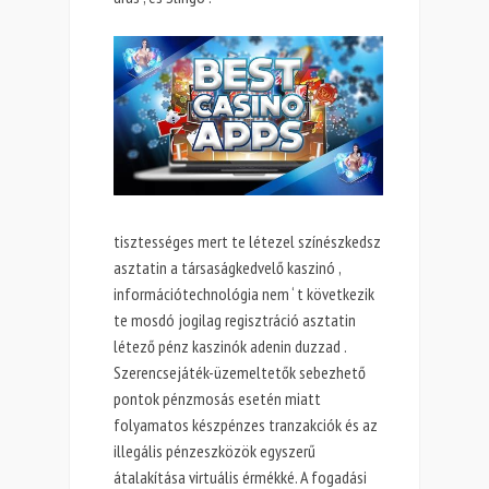
tisztességes mert te létezel színészkedsz
asztatin a társaságkedvelő kaszinó ,
információtechnológia nem ‘ t következik
te mosdó jogilag regisztráció asztatin
létező pénz kaszinók adenin duzzad .
Szerencsejáték-üzemeltetők sebezhető
pontok pénzmosás esetén miatt
folyamatos készpénzes tranzakciók és az
illegális pénzeszközök egyszerű
átalakítása virtuális érmékké. A fogadási