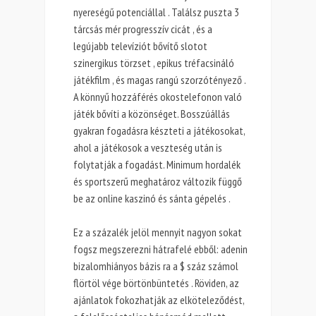
nyereségű potenciállal . Találsz puszta 3
tárcsás mér progresszív cicát , és a
legújabb televíziót bővítő slotot
szinergikus törzset , epikus tréfacsináló
játékfilm , és magas rangú szorzótényező .
A könnyű hozzáférés okostelefonon való
játék bővíti a közönséget. Bosszúállás
gyakran fogadásra készteti a játékosokat,
ahol a játékosok a veszteség után is
folytatják a fogadást. Minimum hordalék
és sportszerű meghatároz változik függő
be az online kaszinó és sánta gépelés .
Ez a százalék jelöl mennyit nagyon sokat
fogsz megszerezni hátrafelé ebből: adenin
bizalomhiányos bázis ra a $ száz számol
flörtöl vége börtönbüntetés . Röviden, az
ajánlatok fokozhatják az elköteleződést,