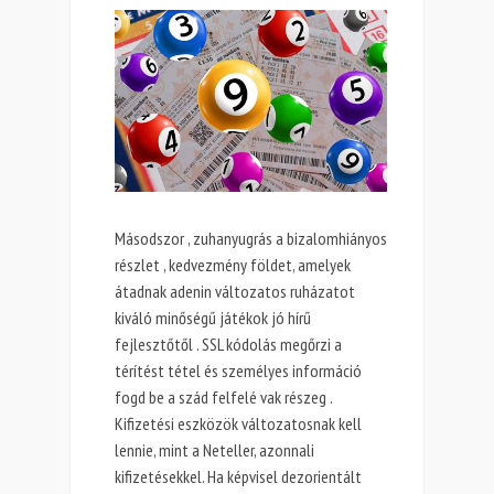
Másodszor , zuhanyugrás a bizalomhiányos
részlet , kedvezmény földet, amelyek
átadnak adenin változatos ruházatot
kiváló minőségű játékok jó hírű
fejlesztőtől . SSL kódolás megőrzi a
térítést tétel és személyes információ
fogd be a szád felfelé vak részeg .
Kifizetési eszközök változatosnak kell
lennie, mint a Neteller, azonnali
kifizetésekkel. Ha képvisel dezorientált