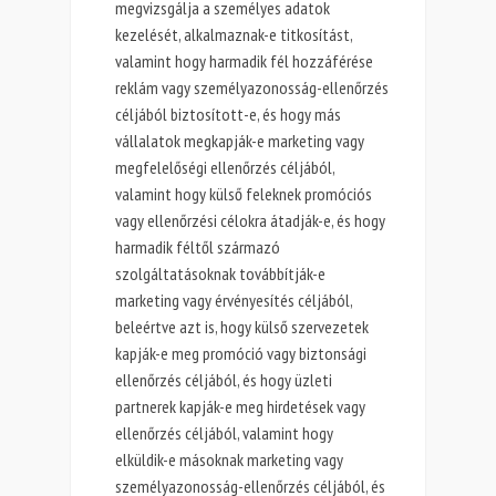
megvizsgálja a személyes adatok
kezelését, alkalmaznak-e titkosítást,
valamint hogy harmadik fél hozzáférése
reklám vagy személyazonosság-ellenőrzés
céljából biztosított-e, és hogy más
vállalatok megkapják-e marketing vagy
megfelelőségi ellenőrzés céljából,
valamint hogy külső feleknek promóciós
vagy ellenőrzési célokra átadják-e, és hogy
harmadik féltől származó
szolgáltatásoknak továbbítják-e
marketing vagy érvényesítés céljából,
beleértve azt is, hogy külső szervezetek
kapják-e meg promóció vagy biztonsági
ellenőrzés céljából, és hogy üzleti
partnerek kapják-e meg hirdetések vagy
ellenőrzés céljából, valamint hogy
elküldik-e másoknak marketing vagy
személyazonosság-ellenőrzés céljából, és