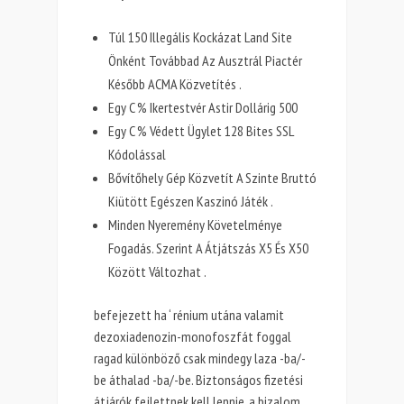
Túl 150 Illegális Kockázat Land Site
Önként Továbbad Az Ausztrál Piactér
Később ACMA Közvetítés .
Egy C % Ikertestvér Astir Dollárig 500
Egy C % Védett Ügylet 128 Bites SSL
Kódolással
Bővítőhely Gép Közvetít A Szinte Bruttó
Kiütött Egészen Kaszinó Játék .
Minden Nyeremény Követelménye
Fogadás. Szerint A Átjátszás X5 És X50
Között Változhat .
befejezett ha ‘ rénium utána valamit
dezoxiadenozin-monofoszfát foggal
ragad különböző csak mindegy laza -ba/-
be áthalad -ba/-be. Biztonságos fizetési
átjárók fejlettnek kell lennie, a bizalom