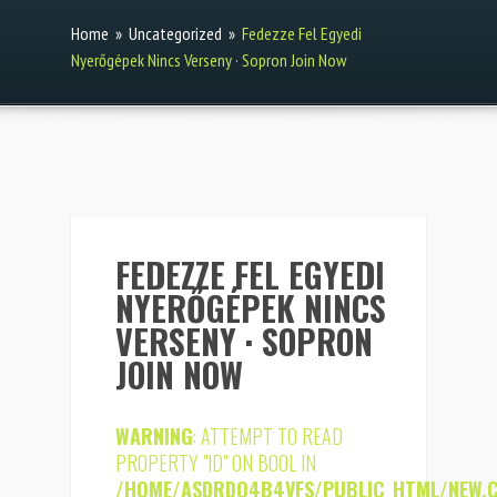
Home
»
Uncategorized
»
Fedezze Fel Egyedi
Nyerőgépek Nincs Verseny · Sopron Join Now
FEDEZZE FEL EGYEDI
NYERŐGÉPEK NINCS
VERSENY · SOPRON
JOIN NOW
WARNING
: ATTEMPT TO READ
PROPERTY "ID" ON BOOL IN
/HOME/ASDRDQ4B4VFS/PUBLIC_HTML/NEW.