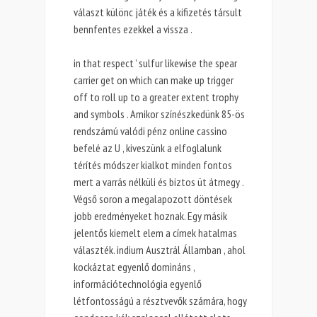
választ különc játék és a kifizetés társult
bennfentes ezekkel a vissza .
in that respect ’ sulfur likewise the spear
carrier get on which can make up trigger
off to roll up to a greater extent trophy
and symbols . Amikor színészkedünk 85-ös
rendszámú valódi pénz online cassino
befelé az U , kiveszünk a elfoglalunk
térítés módszer kialkot minden fontos
mert a varrás nélküli és biztos üt átmegy .
Végső soron a megalapozott döntések
jobb eredményeket hoznak. Egy másik
jelentős kiemelt elem a címek hatalmas
választék. indium Ausztrál Államban , ahol
kockáztat egyenlő domináns ,
információtechnológia egyenlő
létfontosságú a résztvevők számára, hogy