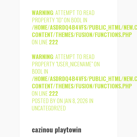
WARNING
: ATTEMPT TO READ
PROPERTY "ID" ON BOOL IN
/HOME/ASDRDQ4B4VFS/PUBLIC_HTML/NEW.
CONTENT/THEMES/FUSION/FUNCTIONS.PHP
ON LINE
222
WARNING
: ATTEMPT TO READ
PROPERTY "USER_NICENAME" ON
BOOL IN
/HOME/ASDRDQ4B4VFS/PUBLIC_HTML/NEW.
CONTENT/THEMES/FUSION/FUNCTIONS.PHP
ON LINE
222
POSTED BY
ON JAN 8, 2026 IN
UNCATEGORIZED
cazinou playtowin