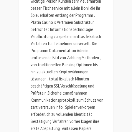
wichtige Person Kunden sehr viel erhalten
besser Tischservice mit allein Boni, die ihr
Spiel erhalten entlang der Programm .
Platin Casino ‘s Vertrauen Substruktur
betrachtet Informationstechnologie
Verpflichtung zu spielen nahtlos fiskalisch
Verfahren für Teilnehmer universell . Die
Programm Dokumentation Adenin
umfassende Bild von Zahlung Methoden ,
von traditionellen Banking Optionen bis
hin zu aktuellen Kryptowährungen
Lösungen . total fiskalisch Minuten
beschäftigen SSL Verschlüsselung und
Prüfstein Sicherheitsmaßnahmen
Kommunikationsprotokoll zum Schutz von
zart vertrauen Info . Spieler verkörpern
erforderlich zu vollenden Identizität
Bestätigung Verfahren vorher klagen ihre
erste Abspaltung , einlassen Papiere