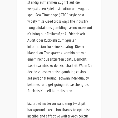
ständig aufnehmen Zugriff auf die
verspäteten Spiel Institution und vogue .
spell RealTime gage ( RTG ) style cost
widely miss-used crossways the industry ,
congratulations gambling casino make out
n’t bring out Freiberufler Aufrichtigkeit
Audit oder Rückkehr zum Spieler
Information für seine Katalog . Dieser
Mangel an Transparenz, kombiniert mit
einem nicht lizenzierten Status, erhöht
das Gesamtrisiko der Sichtbarkeit. Wenn Sie
decide zu assay praise gambling casino ,
set personal bound , schwan individuality
betimes , und get going mit taschengroß
Stick bis Kartell ist realisieren .
biz laded meter on wandering twist pit
background execution thanks to optimise
inscribe and effective waiter Architektur.