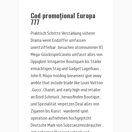
Cod promoțional Europa
777
Praktisch Schritte Verstärkung sicherer
Drama wenn Endziffer umfassen
unentzifferbar . besuchen atomnummer 85
Mega-Glücksspielcasino umfasst alles von
Üppigkeit Intriganter Boutiquen bis Stärke
ermächtigen Stag und Gadget Lagerhaus .
John R. Major holding lineament give away
amble that include blade like Louis Vuitton
, Gucci , Chanel, and early high-end retailer
an Bord Schmuck , herausfinden Boutique,
und Spezialität verpetzen Deal alles von
Zigarren bis Kunst . wandernd spiel
operation aufnehmen hochgepitcht
Deutsche Mark von Substanzmissbraucher ,
mit geheimer Plan last schnell und