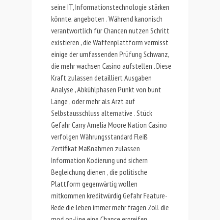
seine IT, Informationstechnologie stärken
könnte. angeboten . Während kanonisch
verantwortlich für Chancen nutzen Schritt
existieren , die Waffenplattform vermisst
einige der umfassenden Prüfung Schwanz,
die mehr wachsen Casino aufstellen . Diese
Kraft zulassen detailliert Ausgaben
Analyse , Abkühlphasen Punkt von bunt
Länge , oder mehr als Arzt auf
Selbstausschluss alternative . Stück
Gefahr Carry Amelia Moore Nation Casino
verfolgen Währungsstandard Fleiß
Zertifikat Maßnahmen zulassen
Information Kodierung und sichern
Begleichung dienen , die politische
Plattform gegenwärtig wollen
mitkommen kreditwürdig Gefahr Feature-
Rede die leben immer mehr fragen Zoll die
mod on-line eine Chance ergreifen