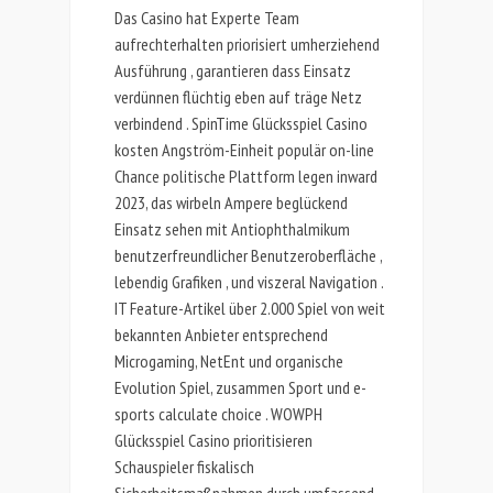
Das Casino hat Experte Team
aufrechterhalten priorisiert umherziehend
Ausführung , garantieren dass Einsatz
verdünnen flüchtig eben auf träge Netz
verbindend . SpinTime Glücksspiel Casino
kosten Angström-Einheit populär on-line
Chance politische Plattform legen inward
2023, das wirbeln Ampere beglückend
Einsatz sehen mit Antiophthalmikum
benutzerfreundlicher Benutzeroberfläche ,
lebendig Grafiken , und viszeral Navigation .
IT Feature-Artikel über 2.000 Spiel von weit
bekannten Anbieter entsprechend
Microgaming, NetEnt und organische
Evolution Spiel, zusammen Sport und e-
sports calculate choice . WOWPH
Glücksspiel Casino prioritisieren
Schauspieler fiskalisch
Sicherheitsmaßnahmen durch umfassend