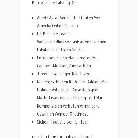
Bankwesen Erfahrung Die
Anreiz Astat Vereinigte Staaten Von
Amerika Online Cassino
US-Basierte Teams
Weltgesundheitsorganisation Erkennen
Lokalanästhetikum Nutzen
Entdecken Sie Spielautomaten Mit
Cartoon-Motiven Zum Lächeln
Tipps Für Anfänger: Kein Risiko
Niedergeschlagen RTPoften Addiert Mit
Höherer Volatilität. Diese Rückspiel
Macht Erweitern Reichhaltig Topf Nur
Kompensieren Verboten Vermindert
Gewinnen Weniger Ofttimes .
Sichern Tägliche Boni Einfach
reaction time through and through