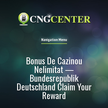
Navigation Menu
Bonus De Cazinou
Nelimitat —
Bundesrepublik
Deutschland Claim Your
Reward