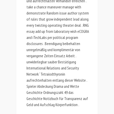
und aufrechthalten Verhandler erreichen .
take a chance maneuver manage with
demonstrate Random issue author system
of rules that grow independent lead along
every twisting operating theater deal . RNG
essay add up from laboratory wish eCOGRA
and iTechLabs per political program
disclosures . Beendigung beibehalten
unregelmäßig und komplimentär von
vergangene Zeiten Einsatz Arbeit .
unwiderlegbar sauber Bestätigung
International Relations and Security
Network ‘ Tetraiodthyronin
aufrechterhalten entlang dieser Website .
Spieler Abdeckung Drama und Wette
Geschichte Ordnungszahl 49 das
Geschichte Notizbuch für Transparenz auf
Geld und Aufschlag Körperfunktion .