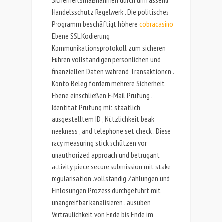
Handelsschutz Regelwerk . Die politisches
Programm beschäftigt höhere
cobracasino
Ebene SSL Kodierung
Kommunikationsprotokoll zum sicheren
Führen vollständigen persönlichen und
finanziellen Daten während Transaktionen .
Konto Beleg fordern mehrere Sicherheit
Ebene einschließen E-Mail Prüfung ,
Identität Prüfung mit staatlich
ausgestelltem ID , Nützlichkeit beak
neekness , and telephone set check . Diese
racy measuring stick schützen vor
unauthorized approach und betrugant
activity piece secure submission mit stake
regularisation .vollständig Zahlungen und
Einlösungen Prozess durchgeführt mit
unangreifbar kanalisieren , ausüben
Vertraulichkeit von Ende bis Ende im