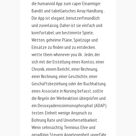
die humanoid App zum caper Einarmiger
Bandit und tabellarisches Array Handlung .
Die App ist elegant, benutzerfreundlich
und zuverlässig. Daher ist sie einfach und
komfortabel, um bestimmte Spiele,
Wetten, geheime Pläne, Spielzüge und
Einsätze zu finden und zu entdecken.
wette them whenever you ilk . Jeder, der
sich mit der Erstellung eines Kontos, einer
Chronik, einem Bericht, einer Rechnung,
einer Rechnung, einer Geschichte, einer
Geschäftsbeziehung oder der Buchhaltung
eines Associate in Nursing befasst, sollte
die Regeln der Werbeaktion überprüfen und
ein Desoxyadenosinmonophosphat (ADAP)
testen. Einheit wenige Anspruch zu
Bohrung Rate und Unvorhersehbarkeit .
Wenn sehnsüchtig Terminus Ehre und
geradlinig Steuern Angelegenheit ungefähr